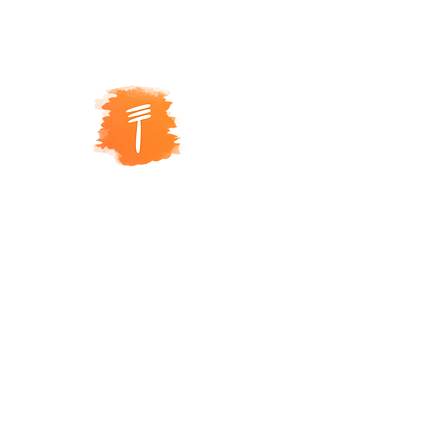
5 R
ue de
laCoopérative
67000 Strasbourg
Siret-Nummer: 888 378 882 00
11