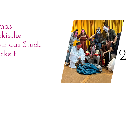
mas
ekische
ir das Stück
2
kelt.