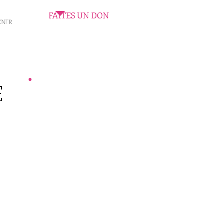
FAITES UN DON
ENIR
E