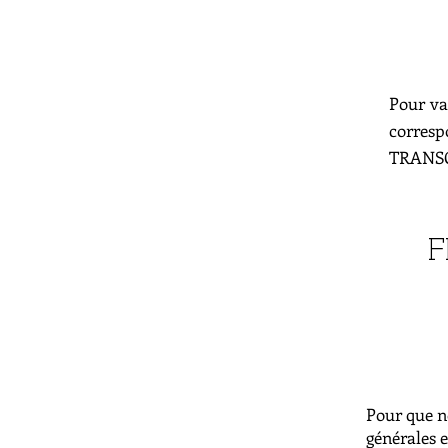
Pour va
corresp
TRANSC3
F
Pour que no
générales e