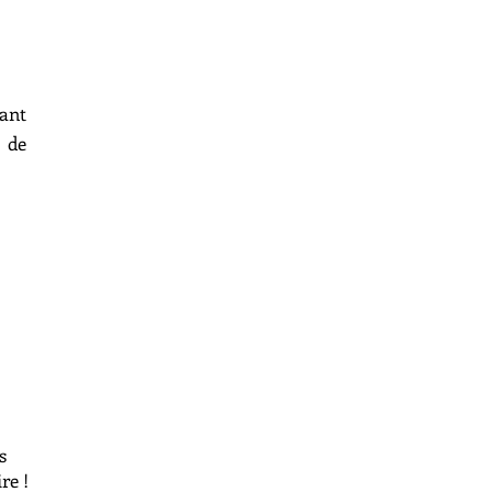
ant
 de
s
re !